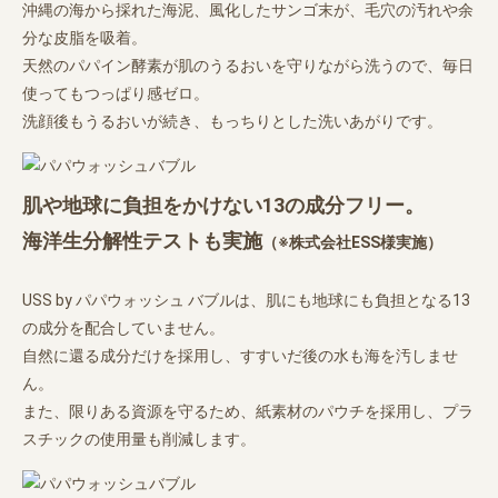
沖縄の海から採れた海泥、風化したサンゴ末が、毛穴の汚れや余
分な皮脂を吸着。
天然のパパイン酵素が肌のうるおいを守りながら洗うので、毎日
使ってもつっぱり感ゼロ。
洗顔後もうるおいが続き、もっちりとした洗いあがりです。
肌や地球に負担をかけない13の成分フリー。
海洋生分解性テストも実施
（※株式会社ESS様実施）
USS by パパウォッシュ バブルは、肌にも地球にも負担となる13
の成分を配合していません。
自然に還る成分だけを採用し、すすいだ後の水も海を汚しませ
ん。
また、限りある資源を守るため、紙素材のパウチを採用し、プラ
スチックの使用量も削減します。