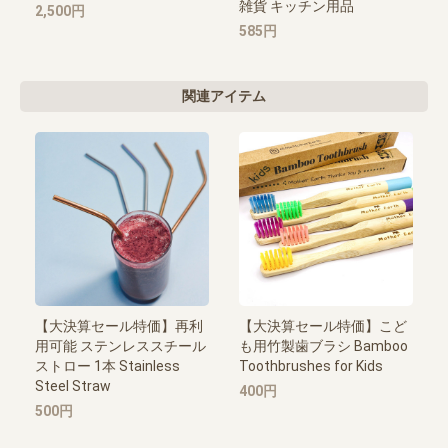
雑貨 キッチン用品
2,500円
585円
関連アイテム
【大決算セール特価】再利
【大決算セール特価】こど
用可能 ステンレススチール
も用竹製歯ブラシ Bamboo
ストロー 1本 Stainless
Toothbrushes for Kids
Steel Straw
400円
500円